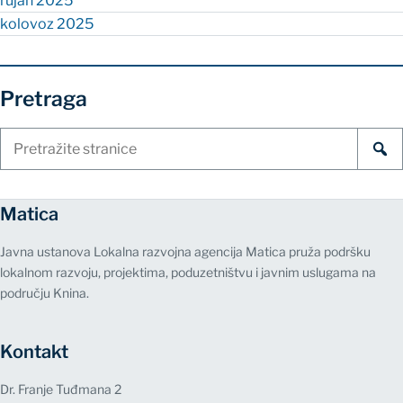
rujan 2025
kolovoz 2025
Pretraga
Pretraži
stranice
Matica
Javna ustanova Lokalna razvojna agencija Matica pruža podršku
lokalnom razvoju, projektima, poduzetništvu i javnim uslugama na
području Knina.
Kontakt
Dr. Franje Tuđmana 2