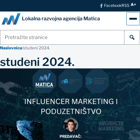
A+
Facebook
RSS
Lokalna razvojna agencija Matica
Izb
Pretraži
stranice
Naslovnica
/
studeni 2024.
studeni 2024.