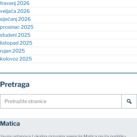
travanj 2026
veljača 2026
siječanj 2026
prosinac 2025
studeni 2025
listopad 2025
rujan 2025
kolovoz 2025
Pretraga
Pretraži
stranice
Matica
Javna ustanova Lokalna razvojna agencija Matica pruža podršku