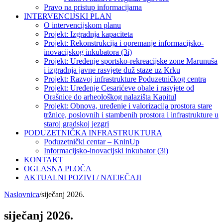
Pravo na pristup informacijama
INTERVENCIJSKI PLAN
O intervencijskom planu
Projekt: Izgradnja kapaciteta
Projekt: Rekonstrukcija i opremanje informacijsko-
inovacijskog inkubatora (3i)
Projekt: Uređenje sportsko-rekreacijske zone Marunuša
i izgradnja javne rasvjete duž staze uz Krku
Projekt: Razvoj infrastrukture Poduzetničkog centra
Projekt: Uređenje Cesarićeve obale i rasvjete od
Orašnice do arheološkog nalazišta Kapitul
Projekt: Obnova, uređenje i valorizacija prostora stare
tržnice, poslovnih i stambenih prostora i infrastrukture u
staroj gradskoj jezgri
PODUZETNIČKA INFRASTRUKTURA
Poduzetnički centar – KninUp
Informacijsko-inovacijski inkubator (3i)
KONTAKT
OGLASNA PLOČA
AKTUALNI POZIVI / NATJEČAJI
Naslovnica
/
siječanj 2026.
siječanj 2026.