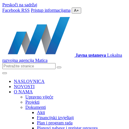
Preskoči na sadržaj
Facebook
RSS
Pristup informacijama
A+
Javna ustanova
Lokalna
razvojna agencija Matica
Pretraži
stranice
Izbornik
NASLOVNICA
NOVOSTI
O NAMA
Upravno vijeće
Projekti
Dokumenti
Akti
Financijski izvještaji
Plan i program rada
Planovi nabave i registar ugovora