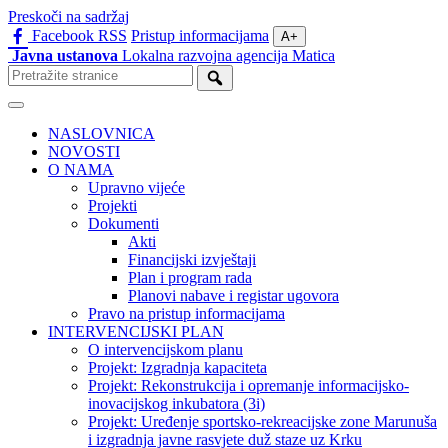
Preskoči na sadržaj
Facebook
RSS
Pristup informacijama
A+
Javna ustanova
Lokalna razvojna agencija Matica
Pretraži
stranice
Izbornik
NASLOVNICA
NOVOSTI
O NAMA
Upravno vijeće
Projekti
Dokumenti
Akti
Financijski izvještaji
Plan i program rada
Planovi nabave i registar ugovora
Pravo na pristup informacijama
INTERVENCIJSKI PLAN
O intervencijskom planu
Projekt: Izgradnja kapaciteta
Projekt: Rekonstrukcija i opremanje informacijsko-
inovacijskog inkubatora (3i)
Projekt: Uređenje sportsko-rekreacijske zone Marunuša
i izgradnja javne rasvjete duž staze uz Krku