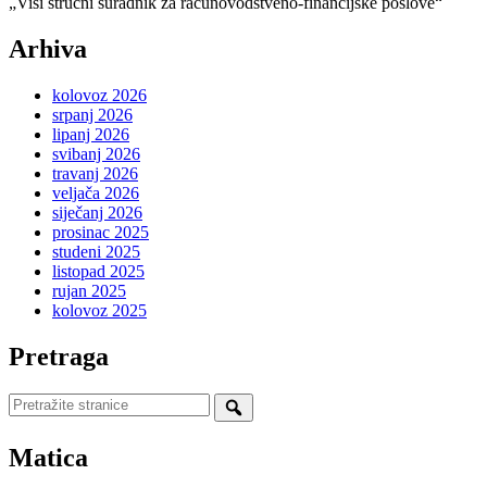
„Viši stručni suradnik za računovodstveno-financijske poslove“
Arhiva
kolovoz 2026
srpanj 2026
lipanj 2026
svibanj 2026
travanj 2026
veljača 2026
siječanj 2026
prosinac 2025
studeni 2025
listopad 2025
rujan 2025
kolovoz 2025
Pretraga
Pretraži
stranice
Matica