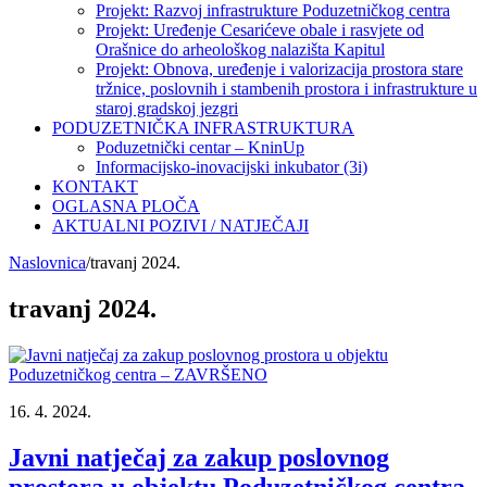
Projekt: Razvoj infrastrukture Poduzetničkog centra
Projekt: Uređenje Cesarićeve obale i rasvjete od
Orašnice do arheološkog nalazišta Kapitul
Projekt: Obnova, uređenje i valorizacija prostora stare
tržnice, poslovnih i stambenih prostora i infrastrukture u
staroj gradskoj jezgri
PODUZETNIČKA INFRASTRUKTURA
Poduzetnički centar – KninUp
Informacijsko-inovacijski inkubator (3i)
KONTAKT
OGLASNA PLOČA
AKTUALNI POZIVI / NATJEČAJI
Naslovnica
/
travanj 2024.
travanj 2024.
16. 4. 2024.
Javni natječaj za zakup poslovnog
prostora u objektu Poduzetničkog centra