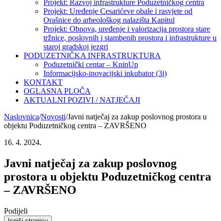
Projekt: Razvoj infrastrukture Poduzetničkog centra
Projekt: Uređenje Cesarićeve obale i rasvjete od
Orašnice do arheološkog nalazišta Kapitul
Projekt: Obnova, uređenje i valorizacija prostora stare
tržnice, poslovnih i stambenih prostora i infrastrukture u
staroj gradskoj jezgri
PODUZETNIČKA INFRASTRUKTURA
Poduzetnički centar – KninUp
Informacijsko-inovacijski inkubator (3i)
KONTAKT
OGLASNA PLOČA
AKTUALNI POZIVI / NATJEČAJI
Naslovnica
/
Novosti
/
Javni natječaj za zakup poslovnog prostora u
objektu Poduzetničkog centra – ZAVRŠENO
16. 4. 2024.
Javni natječaj za zakup poslovnog
prostora u objektu Poduzetničkog centra
– ZAVRŠENO
Podijeli
Ispiši stranicu