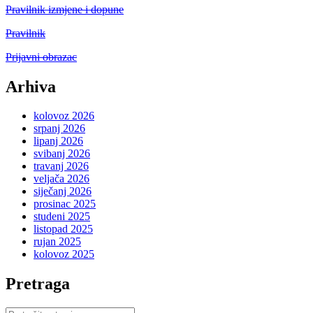
Pravilnik izmjene i dopune
Pravilnik
Prijavni obrazac
Arhiva
kolovoz 2026
srpanj 2026
lipanj 2026
svibanj 2026
travanj 2026
veljača 2026
siječanj 2026
prosinac 2025
studeni 2025
listopad 2025
rujan 2025
kolovoz 2025
Pretraga
Pretraži