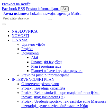
Preskoči na sadržaj
Facebook
RSS
Pristup informacijama
A+
Javna ustanova
Lokalna razvojna agencija Matica
Pretraži
stranice
Izbornik
NASLOVNICA
NOVOSTI
O NAMA
Upravno vijeće
Projekti
Dokumenti
Akti
Financijski izvještaji
Plan i program rada
Planovi nabave i registar ugovora
Pravo na pristup informacijama
INTERVENCIJSKI PLAN
O intervencijskom planu
Projekt: Izgradnja kapaciteta
Projekt: Rekonstrukcija i opremanje informacijsko-
inovacijskog inkubatora (3i)
Projekt: Uređenje sportsko-rekreacijske zone Marunuša
i izgradnja javne rasvjete duž staze uz Krku