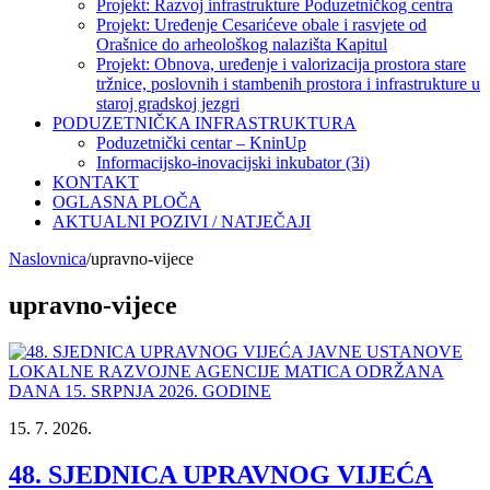
Projekt: Razvoj infrastrukture Poduzetničkog centra
Projekt: Uređenje Cesarićeve obale i rasvjete od
Orašnice do arheološkog nalazišta Kapitul
Projekt: Obnova, uređenje i valorizacija prostora stare
tržnice, poslovnih i stambenih prostora i infrastrukture u
staroj gradskoj jezgri
PODUZETNIČKA INFRASTRUKTURA
Poduzetnički centar – KninUp
Informacijsko-inovacijski inkubator (3i)
KONTAKT
OGLASNA PLOČA
AKTUALNI POZIVI / NATJEČAJI
Naslovnica
/
upravno-vijece
upravno-vijece
15. 7. 2026.
48. SJEDNICA UPRAVNOG VIJEĆA