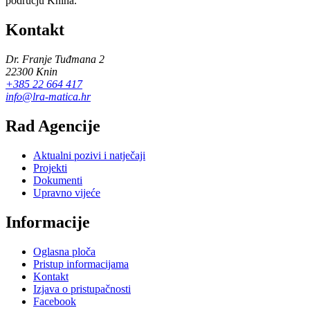
području Knina.
Kontakt
Dr. Franje Tuđmana 2
22300 Knin
+385 22 664 417
info@lra-matica.hr
Rad Agencije
Aktualni pozivi i natječaji
Projekti
Dokumenti
Upravno vijeće
Informacije
Oglasna ploča
Pristup informacijama
Kontakt
Izjava o pristupačnosti
Facebook