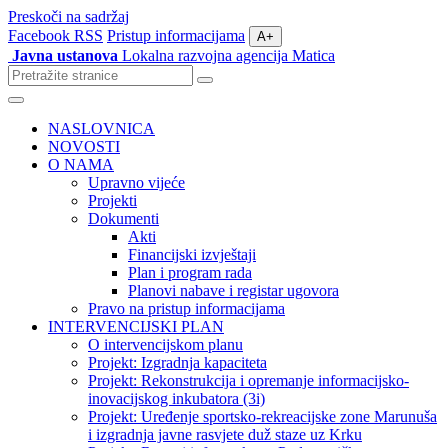
Preskoči na sadržaj
Facebook
RSS
Pristup informacijama
A+
Javna ustanova
Lokalna razvojna agencija Matica
Pretraži
stranice
Izbornik
NASLOVNICA
NOVOSTI
O NAMA
Upravno vijeće
Projekti
Dokumenti
Akti
Financijski izvještaji
Plan i program rada
Planovi nabave i registar ugovora
Pravo na pristup informacijama
INTERVENCIJSKI PLAN
O intervencijskom planu
Projekt: Izgradnja kapaciteta
Projekt: Rekonstrukcija i opremanje informacijsko-
inovacijskog inkubatora (3i)
Projekt: Uređenje sportsko-rekreacijske zone Marunuša
i izgradnja javne rasvjete duž staze uz Krku