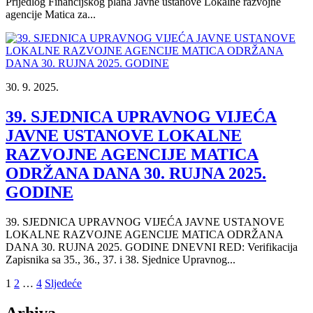
Prijedlog Financijskog plana Javne ustanove Lokalne razvojne
agencije Matica za...
30. 9. 2025.
39. SJEDNICA UPRAVNOG VIJEĆA
JAVNE USTANOVE LOKALNE
RAZVOJNE AGENCIJE MATICA
ODRŽANA DANA 30. RUJNA 2025.
GODINE
39. SJEDNICA UPRAVNOG VIJEĆA JAVNE USTANOVE
LOKALNE RAZVOJNE AGENCIJE MATICA ODRŽANA
DANA 30. RUJNA 2025. GODINE DNEVNI RED: Verifikacija
Zapisnika sa 35., 36., 37. i 38. Sjednice Upravnog...
Brojevi
1
2
…
4
Sljedeće
stranica
Arhiva