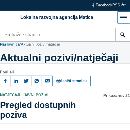
A+
Facebook
RSS
Lokalna razvojna agencija Matica
Izb
Pretraži
stranice
Naslovnica
/
Aktualni pozivi/natječaji
Aktualni pozivi/natječaji
Podijeli
Ispiši stranicu
NATJEČAJI I JAVNI POZIVI
Prikazano: 21
Pregled dostupnih
poziva