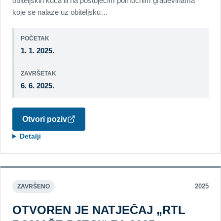
obiteljskih kuća ili na postojećim pomoćnim građevinama
koje se nalaze uz obiteljsku…
POČETAK
1. 1. 2025.
ZAVRŠETAK
6. 6. 2025.
Otvori poziv
Detalji
2025
ZAVRŠENO
OTVOREN JE NATJEČAJ „RTL