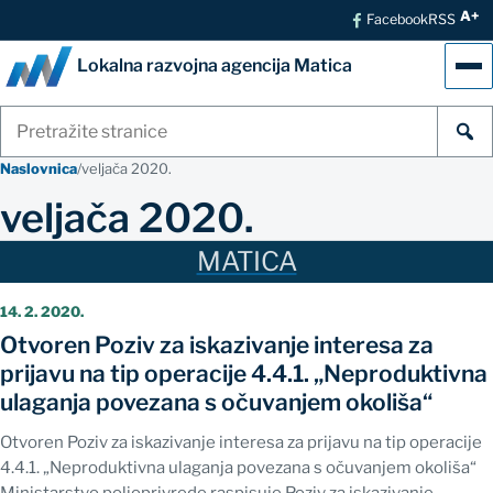
A+
Facebook
RSS
Lokalna razvojna agencija Matica
Izb
Pretraži
stranice
Naslovnica
/
veljača 2020.
veljača 2020.
14. 2. 2020.
Otvoren Poziv za iskazivanje interesa za
prijavu na tip operacije 4.4.1. „Neproduktivna
ulaganja povezana s očuvanjem okoliša“
Otvoren Poziv za iskazivanje interesa za prijavu na tip operacije
4.4.1. „Neproduktivna ulaganja povezana s očuvanjem okoliša“