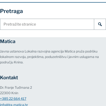
Pretraga
Pretraži
stranice
Matica
Javna ustanova Lokalna razvojna agencija Matica pruža podršku
lokalnom razvoju, projektima, poduzetništvu i javnim uslugama na
području Knina.
Kontakt
Dr. Franje Tuđmana 2
22300 Knin
+385 22 664 417
info@lra-matica.hr