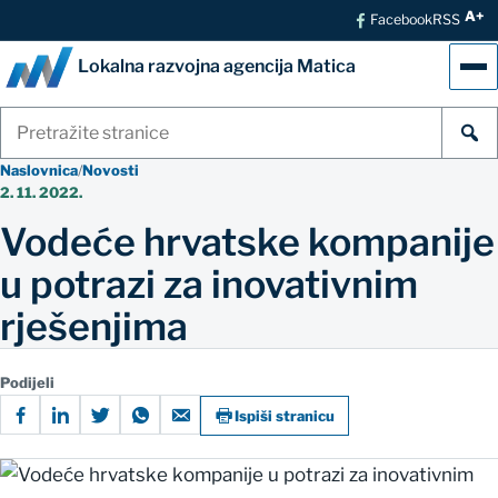
A+
Facebook
RSS
Lokalna razvojna agencija Matica
Izb
Pretraži
stranice
Naslovnica
/
Novosti
2. 11. 2022.
Vodeće hrvatske kompanije
u potrazi za inovativnim
rješenjima
Podijeli
Ispiši stranicu