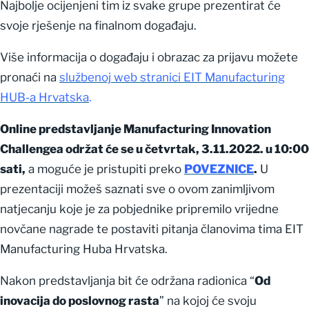
Najbolje ocijenjeni tim iz svake grupe prezentirat će
svoje rješenje na finalnom događaju.
Više informacija o događaju i obrazac za prijavu možete
pronaći na
službenoj web stranici EIT Manufacturing
HUB-a
Hrvatska
.
Online predstavljanje Manufacturing Innovation
Challengea održat će se u četvrtak, 3.11.2022. u 10:00
sati,
a moguće je pristupiti preko
POVEZNICE
.
U
prezentaciji možeš saznati sve o ovom zanimljivom
natjecanju koje je za pobjednike pripremilo vrijedne
novčane nagrade te postaviti pitanja članovima tima EIT
Manufacturing Huba Hrvatska.
Nakon predstavljanja bit će održana radionica “
Od
inovacija do poslovnog rasta
” na kojoj će svoju