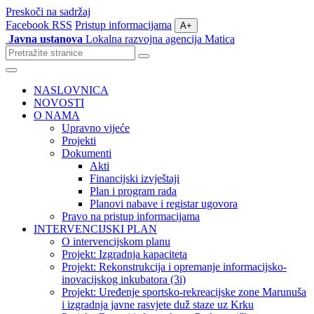
Preskoči na sadržaj
Facebook
RSS
Pristup informacijama
A+
Javna ustanova
Lokalna razvojna agencija Matica
Pretraži
stranice
Izbornik
NASLOVNICA
NOVOSTI
O NAMA
Upravno vijeće
Projekti
Dokumenti
Akti
Financijski izvještaji
Plan i program rada
Planovi nabave i registar ugovora
Pravo na pristup informacijama
INTERVENCIJSKI PLAN
O intervencijskom planu
Projekt: Izgradnja kapaciteta
Projekt: Rekonstrukcija i opremanje informacijsko-
inovacijskog inkubatora (3i)
Projekt: Uređenje sportsko-rekreacijske zone Marunuša
i izgradnja javne rasvjete duž staze uz Krku