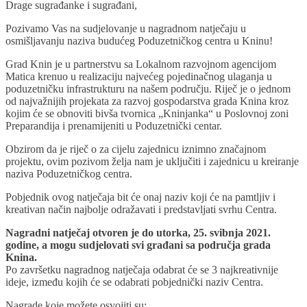
Drage sugrađanke i sugrađani,
Pozivamo Vas na sudjelovanje u nagradnom natječaju u
osmišljavanju naziva budućeg Poduzetničkog centra u Kninu!
Grad Knin je u partnerstvu sa Lokalnom razvojnom agencijom
Matica krenuo u realizaciju najvećeg pojedinačnog ulaganja u
poduzetničku infrastrukturu na našem području. Riječ je o jednom
od najvažnijih projekata za razvoj gospodarstva grada Knina kroz
kojim će se obnoviti bivša tvornica „Kninjanka“ u Poslovnoj zoni
Preparandija i prenamijeniti u Poduzetnički centar.
Obzirom da je riječ o za cijelu zajednicu iznimno značajnom
projektu, ovim pozivom želja nam je uključiti i zajednicu u kreiranje
naziva Poduzetničkog centra.
Pobjednik ovog natječaja bit će onaj naziv koji će na pamtljiv i
kreativan način najbolje odražavati i predstavljati svrhu Centra.
Nagradni natječaj otvoren je do utorka, 25. svibnja 2021.
godine, a mogu sudjelovati svi građani sa područja grada
Knina.
Po završetku nagradnog natječaja odabrat će se 3 najkreativnije
ideje, između kojih će se odabrati pobjednički naziv Centra.
Nagrade koje možete osvojiti su: