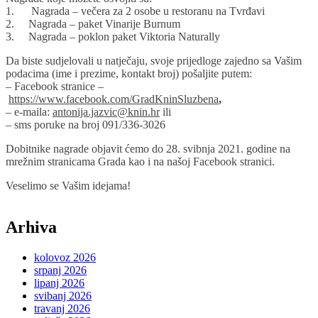
1. Nagrada – večera za 2 osobe u restoranu na Tvrđavi
2. Nagrada – paket Vinarije Burnum
3. Nagrada – poklon paket Viktoria Naturally
Da biste sudjelovali u natječaju, svoje prijedloge zajedno sa Vašim
podacima (ime i prezime, kontakt broj) pošaljite putem:
– Facebook stranice –
https://www.facebook.com/GradKninSluzbena
,
– e-maila:
antonija.jazvic@knin.hr
ili
– sms poruke na broj 091/336-3026
Dobitnike nagrade objavit ćemo do 28. svibnja 2021. godine na
mrežnim stranicama Grada kao i na našoj Facebook stranici.
Veselimo se Vašim idejama!
Arhiva
kolovoz 2026
srpanj 2026
lipanj 2026
svibanj 2026
travanj 2026