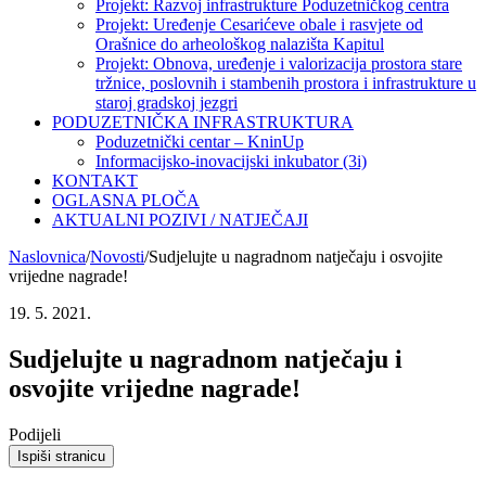
Projekt: Razvoj infrastrukture Poduzetničkog centra
Projekt: Uređenje Cesarićeve obale i rasvjete od
Orašnice do arheološkog nalazišta Kapitul
Projekt: Obnova, uređenje i valorizacija prostora stare
tržnice, poslovnih i stambenih prostora i infrastrukture u
staroj gradskoj jezgri
PODUZETNIČKA INFRASTRUKTURA
Poduzetnički centar – KninUp
Informacijsko-inovacijski inkubator (3i)
KONTAKT
OGLASNA PLOČA
AKTUALNI POZIVI / NATJEČAJI
Naslovnica
/
Novosti
/
Sudjelujte u nagradnom natječaju i osvojite
vrijedne nagrade!
19. 5. 2021.
Sudjelujte u nagradnom natječaju i
osvojite vrijedne nagrade!
Podijeli
Ispiši stranicu