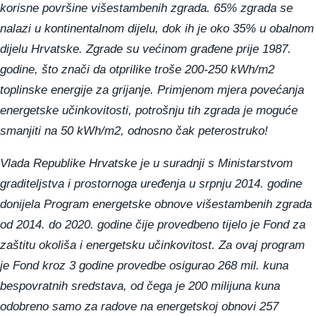
korisne površine višestambenih zgrada. 65% zgrada se
nalazi u kontinentalnom dijelu, dok ih je oko 35% u obalnom
dijelu Hrvatske. Zgrade su većinom građene prije 1987.
godine, što znači da otprilike troše 200-250 kWh/m2
toplinske energije za grijanje. Primjenom mjera povećanja
energetske učinkovitosti, potrošnju tih zgrada je moguće
smanjiti na 50 kWh/m2, odnosno čak peterostruko!
Vlada Republike Hrvatske je u suradnji s Ministarstvom
graditeljstva i prostornoga uređenja u srpnju 2014. godine
donijela Program energetske obnove višestambenih zgrada
od 2014. do 2020. godine čije provedbeno tijelo je Fond za
zaštitu okoliša i energetsku učinkovitost. Za ovaj program
je Fond kroz 3 godine provedbe osigurao 268 mil. kuna
bespovratnih sredstava, od čega je 200 milijuna kuna
odobreno samo za radove na energetskoj obnovi 257