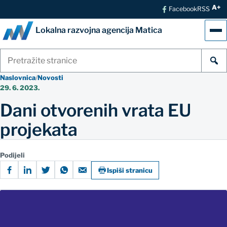
A+
Facebook
RSS
Lokalna razvojna agencija Matica
Izb
Pretraži
stranice
Naslovnica
/
Novosti
29. 6. 2023.
Dani otvorenih vrata EU
projekata
Podijeli
Ispiši stranicu