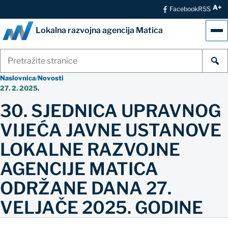
A+
Facebook
RSS
Lokalna razvojna agencija Matica
Izb
Pretraži
stranice
Naslovnica
/
Novosti
27. 2. 2025.
30. SJEDNICA UPRAVNOG
VIJEĆA JAVNE USTANOVE
LOKALNE RAZVOJNE
AGENCIJE MATICA
ODRŽANE DANA 27.
VELJAČE 2025. GODINE