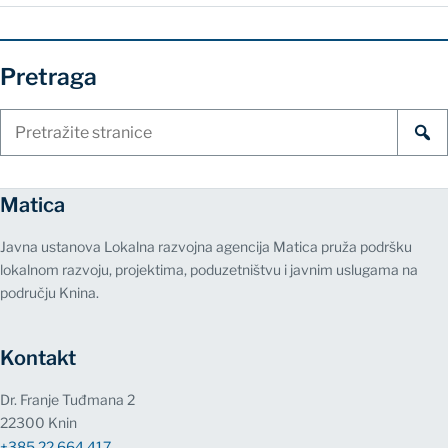
Pretraga
Pretraži
stranice
Matica
Javna ustanova Lokalna razvojna agencija Matica pruža podršku
lokalnom razvoju, projektima, poduzetništvu i javnim uslugama na
području Knina.
Kontakt
Dr. Franje Tuđmana 2
22300 Knin
+385 22 664 417