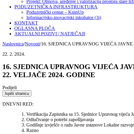
Projekt: Obnova, uređenje i valorizacija prostora stare trž
PODUZETNIČKA INFRASTRUKTURA
Poduzetnički centar – KninUp
Informacijsko-inovacijski inkubator (3i)
KONTAKT
OGLASNA PLOČA
AKTUALNI POZIVI / NATJEČAJI
Naslovnica
/
Novosti
/
16. SJEDNICA UPRAVNOG VIJEĆA JAVN
22. 2. 2024.
16. SJEDNICA UPRAVNOG VIJEĆA J
22. VELJAČE 2024. GODINE
Podijeli
Ispiši stranicu
DNEVNI RED:
Verifikacija Zapisnika sa 15. Sjednice Upravnog vijeća 
Odlučivanje o potrebi zapošljavanja
Godišnje izvješće o radu Javne ustanove Lokalne razvoj
Razno