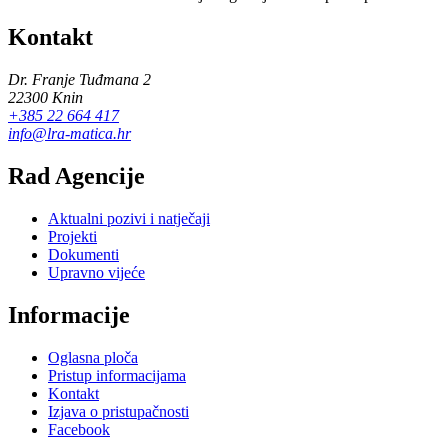
Kontakt
Dr. Franje Tuđmana 2
22300 Knin
+385 22 664 417
info@lra-matica.hr
Rad Agencije
Aktualni pozivi i natječaji
Projekti
Dokumenti
Upravno vijeće
Informacije
Oglasna ploča
Pristup informacijama
Kontakt
Izjava o pristupačnosti
Facebook