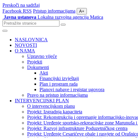
Preskoči na sadržaj
Facebook
RSS
Pristup informacijama
A+
Javna ustanova
Lokalna razvojna agencija Matica
Pretraži
stranice
Izbornik
NASLOVNICA
NOVOSTI
O NAMA
Upravno vijeće
Projekti
Dokumenti
Akti
Financijski izvještaji
Plan i program rada
Planovi nabave i registar ugovora
Pravo na pristup informacijama
INTERVENCIJSKI PLAN
O intervencijskom planu
Projekt: Izgradnja kapaciteta
Projekt: Rekonstrukcija i opremanje informacijsko-inovac
Projekt: Uređenje sportsko-rekreacijske zone Marunuša i 
Projekt: Razvoj infrastrukture Poduzetničkog centra
Projekt: Uređenje Cesarićeve obale i rasvjete od Orašnic