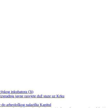
ijskog inkubatora (3i)
izgradnja javne rasvjete duž staze uz Krku
e do arheološkog nalazišta Kapitul