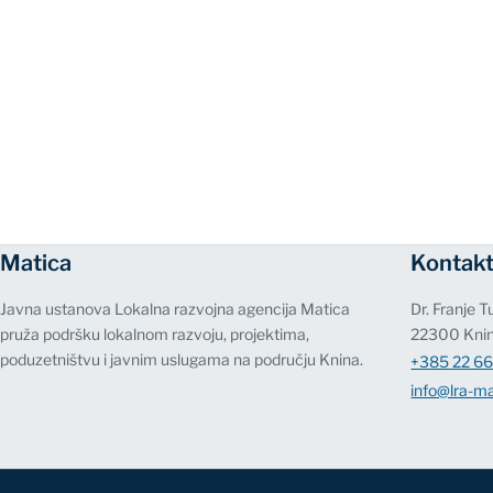
Matica
Kontak
Javna ustanova Lokalna razvojna agencija Matica
Dr. Franje 
pruža podršku lokalnom razvoju, projektima,
22300 Kni
poduzetništvu i javnim uslugama na području Knina.
+385 22 66
info@lra-ma