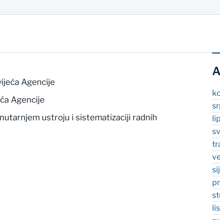
A
ijeća Agencije
k
eća Agencije
s
nutarnjem ustroju i sistematizaciji radnih
li
s
t
v
si
p
s
l