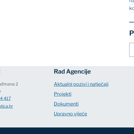
r
k
P
Pr
st
t
Rad Agencije
Tuđmana 2
Aktualni pozivi i natječaji
n
Projekti
4 417
Dokumenti
tica.hr
Upravno vijeće