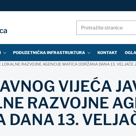
Pretraži
ica
stranice
N
PODUZETNIČKA INFRASTRUKTURA
KONTAKT
OGLA
E LOKALNE RAZVOJNE AGENCIJE MATICA ODRŽANA DANA 13. VELJAČE 
RAVNOG VIJEĆA J
NE RAZVOJNE AG
DANA 13. VELJAČ