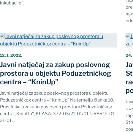
rač
inkubacije“.
pre
nav
od
12. 1. 2022.
24. 
Javni natječaj za zakup poslovnog
Ja
prostora u objektu Poduzetničkog
St
centra – “KninUp”
ra
po
Javni natječaj za zakup poslovnog prostora u objektu
Poduzetničkog centra – “KninUp” Na temelju članka 10.
Jav
Pravilnika o zakupu poslovnih prostora Poduzetničkog
raz
centra „KninUp“, KLASA: 372-03/21-01/01, URBROJ: 01-
zap
21-01,...
Str
pos