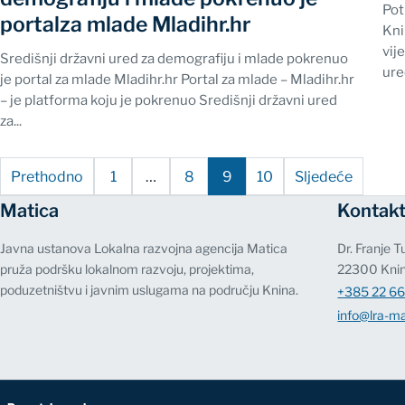
Pot
portalza mlade Mladihr.hr
Kni
vij
Središnji državni ured za demografiju i mlade pokrenuo
ure
je portal za mlade Mladihr.hr Portal za mlade – Mladihr.hr
– je platforma koju je pokrenuo Središnji državni ured
za...
Brojevi
Prethodno
1
…
8
9
10
Sljedeće
stranica
Matica
Kontak
objava
Javna ustanova Lokalna razvojna agencija Matica
Dr. Franje 
pruža podršku lokalnom razvoju, projektima,
22300 Kni
poduzetništvu i javnim uslugama na području Knina.
+385 22 66
info@lra-ma