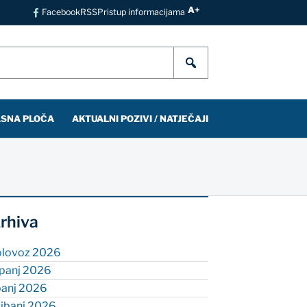
A+
Facebook
RSS
Pristup informacijama
SNA PLOČA
AKTUALNI POZIVI / NATJEČAJI
rhiva
olovoz 2026
rpanj 2026
panj 2026
vibanj 2026