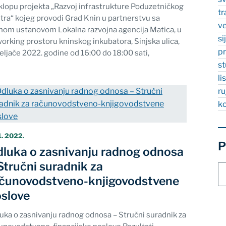
klopu projekta „Razvoj infrastrukture Poduzetničkog
t
tra“ kojeg provodi Grad Knin u partnerstvu sa
v
nom ustanovom Lokalna razvojna agencija Matica, u
si
orking prostoru kninskog inkubatora, Sinjska ulica,
p
veljače 2022. godine od 16:00 do 18:00 sati,
s
l
r
k
1. 2022.
P
luka o zasnivanju radnog odnosa
Stručni suradnik za
Pr
čunovodstveno-knjigovodstvene
st
slove
uka o zasnivanju radnog odnosa – Stručni suradnik za