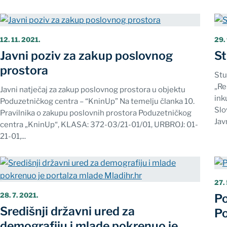
12. 11. 2021.
29.
Javni poziv za zakup poslovnog
St
prostora
Stu
„Re
Javni natječaj za zakup poslovnog prostora u objektu
ink
Poduzetničkog centra – “KninUp” Na temelju članka 10.
Slo
Pravilnika o zakupu poslovnih prostora Poduzetničkog
Javn
centra „KninUp“, KLASA: 372-03/21-01/01, URBROJ: 01-
21-01,...
27. 
28. 7. 2021.
Po
Središnji državni ured za
Po
demografiju i mlade pokrenuo je