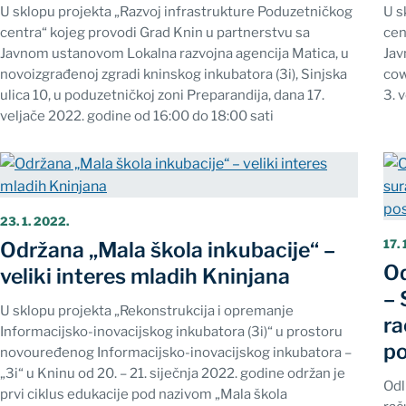
U sklopu projekta „Razvoj infrastrukture Poduzetničkog
U s
centra“ kojeg provodi Grad Knin u partnerstvu sa
cen
Javnom ustanovom Lokalna razvojna agencija Matica, u
Jav
novoizgrađenoj zgradi kninskog inkubatora (3i), Sinjska
cow
ulica 10, u poduzetničkoj zoni Preparandija, dana 17.
3. 
veljače 2022. godine od 16:00 do 18:00 sati
23. 1. 2022.
17. 
Održana „Mala škola inkubacije“ –
Od
veliki interes mladih Kninjana
– 
U sklopu projekta „Rekonstrukcija i opremanje
ra
Informacijsko-inovacijskog inkubatora (3i)“ u prostoru
po
novouređenog Informacijsko-inovacijskog inkubatora –
„3i“ u Kninu od 20. – 21. siječnja 2022. godine održan je
Odl
prvi ciklus edukacije pod nazivom „Mala škola