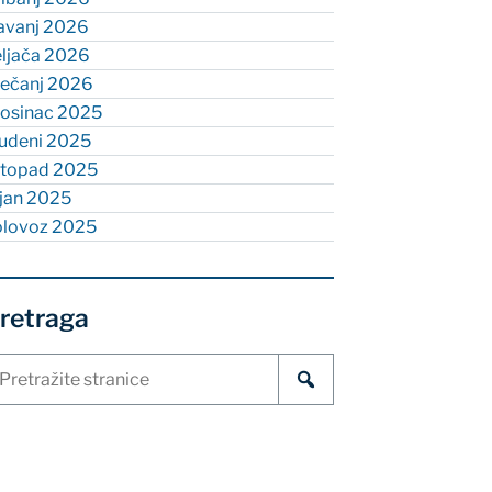
ravanj 2026
eljača 2026
ječanj 2026
rosinac 2025
tudeni 2025
istopad 2025
ujan 2025
olovoz 2025
retraga
etraži
ranice