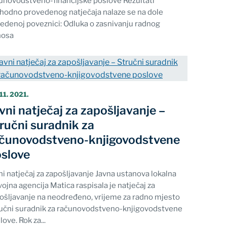
unovodstveno-financijske poslove Rezultati
hodno provedenog natječaja nalaze se na dole
edenoj poveznici: Odluka o zasnivanju radnog
nosa
11. 2021.
vni natječaj za zapošljavanje –
ručni suradnik za
čunovodstveno-knjigovodstvene
slove
ni natječaj za zapošljavanje Javna ustanova lokalna
vojna agencija Matica raspisala je natječaj za
ošljavanje na neodređeno, vrijeme za radno mjesto
učni suradnik za računovodstveno-knjigovodstvene
love. Rok za...