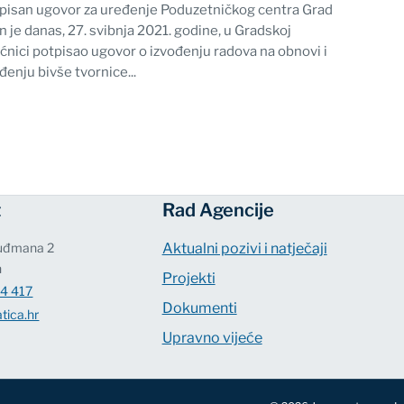
pisan ugovor za uređenje Poduzetničkog centra Grad
n je danas, 27. svibnja 2021. godine, u Gradskoj
ećnici potpisao ugovor o izvođenju radova na obnovi i
đenju bivše tvornice...
t
Rad Agencije
Tuđmana 2
Aktualni pozivi i natječaji
n
Projekti
4 417
Dokumenti
tica.hr
Upravno vijeće