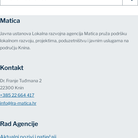
stranice
Matica
Javna ustanova Lokalna razvojna agencija Matica pruža podršku
lokalnom razvoju, projektima, poduzetništvu i javnim uslugama na
području Knina.
Kontakt
Dr. Franje Tuđmana 2
22300 Knin
+385 22 664 417
info@lra-matica.hr
Rad Agencije
Aktualni pozivi i natječaji