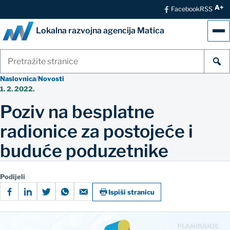
A+
Facebook
RSS
Lokalna razvojna agencija Matica
Izb
Pretraži
stranice
Naslovnica
/
Novosti
1. 2. 2022.
Poziv na besplatne
radionice za postojeće i
buduće poduzetnike
Podijeli
Ispiši stranicu