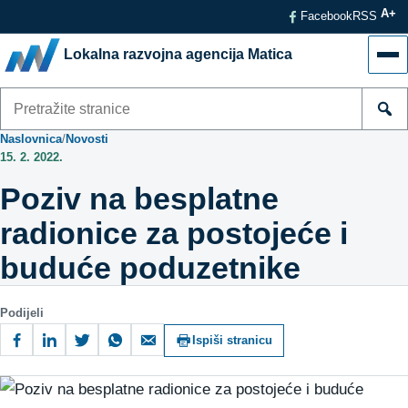
A+
Facebook
RSS
Lokalna razvojna agencija Matica
Izb
Pretraži
stranice
Naslovnica
/
Novosti
15. 2. 2022.
Poziv na besplatne
radionice za postojeće i
buduće poduzetnike
Podijeli
Ispiši stranicu