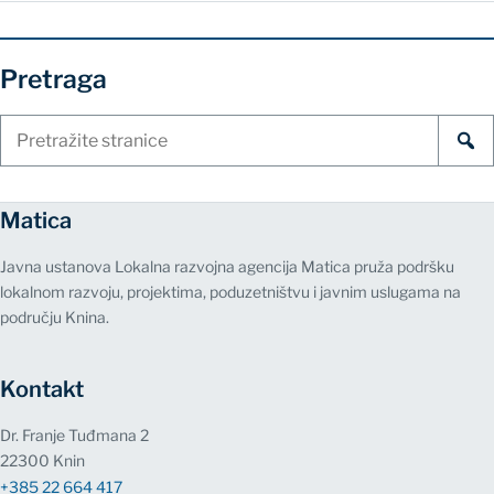
Pretraga
Pretraži
stranice
Matica
Javna ustanova Lokalna razvojna agencija Matica pruža podršku
lokalnom razvoju, projektima, poduzetništvu i javnim uslugama na
području Knina.
Kontakt
Dr. Franje Tuđmana 2
22300 Knin
+385 22 664 417