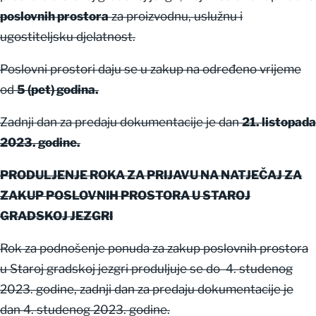
poslovnih prostora
za proizvodnu, uslužnu i
ugostiteljsku djelatnost.
Poslovni prostori daju se u zakup na određeno vrijeme
od
5 (pet) godina.
Zadnji dan za predaju dokumentacije je dan
21. listopada
2023. godine.
PRODULJENJE ROKA ZA PRIJAVU NA NATJEČAJ ZA
ZAKUP POSLOVNIH PROSTORA U STAROJ
GRADSKOJ JEZGRI
Rok za podnošenje ponuda za zakup poslovnih prostora
u Staroj gradskoj jezgri produljuje se do 4. studenog
2023. godine, zadnji dan za predaju dokumentacije je
dan 4. studenog 2023. godine.