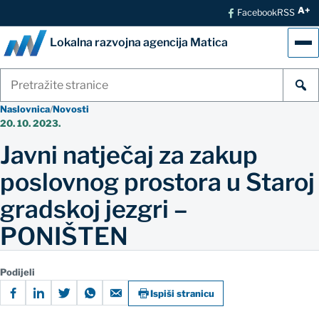
A+
Facebook
RSS
Lokalna razvojna agencija Matica
Izb
Pretraži
stranice
Naslovnica
/
Novosti
20. 10. 2023.
Javni natječaj za zakup
poslovnog prostora u Staroj
gradskoj jezgri –
PONIŠTEN
Podijeli
Ispiši stranicu