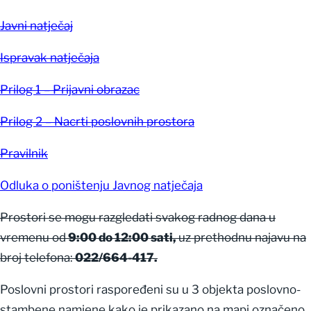
Javni natječaj
Ispravak natječaja
Prilog 1 – Prijavni obrazac
Prilog 2 – Nacrti poslovnih prostora
Pravilnik
Odluka o poništenju Javnog natječaja
Prostori se mogu razgledati svakog radnog dana u
vremenu od
9:00 do 12:00 sati,
uz prethodnu najavu na
broj telefona:
022/664-417.
Poslovni prostori raspoređeni su u 3 objekta poslovno-
stambene namjene kako je prikazano na mapi označeno