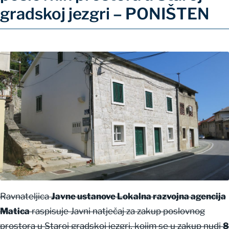
gradskoj jezgri – PONIŠTEN
Ravnateljica
Javne ustanove Lokalna razvojna agencija
Matica
raspisuje Javni natječaj za zakup poslovnog
prostora u Staroj gradskoj jezgri, kojim se u zakup nudi
8