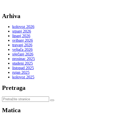
Arhiva
kolovoz 2026
srpanj 2026
lipanj 2026
svibanj 2026
travanj 2026
veljača 2026
siječanj 2026
prosinac 2025
studeni 2025
listopad 2025
rujan 2025
kolovoz 2025
Pretraga
Pretraži
stranice
Matica