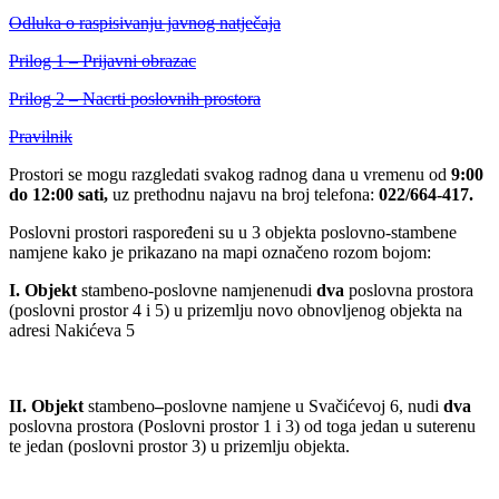
Odluka o raspisivanju javnog natječaja
Prilog 1 – Prijavni obrazac
Prilog 2 – Nacrti poslovnih prostora
Pravilnik
Prostori se mogu razgledati svakog radnog dana u vremenu od
9:00
do 12:00 sati,
uz prethodnu najavu na broj telefona:
022/664-417.
Poslovni prostori raspoređeni su u 3 objekta poslovno-stambene
namjene kako je prikazano na mapi označeno rozom bojom:
I. Objekt
stambeno-poslovne namjenenudi
dva
poslovna prostora
(poslovni prostor 4 i 5) u prizemlju novo obnovljenog objekta na
adresi Nakićeva 5
II. Objekt
stambeno
–
poslovne namjene u Svačićevoj 6, nudi
dva
poslovna prostora (Poslovni prostor 1 i 3) od toga jedan u suterenu
te jedan (poslovni prostor 3) u prizemlju objekta.