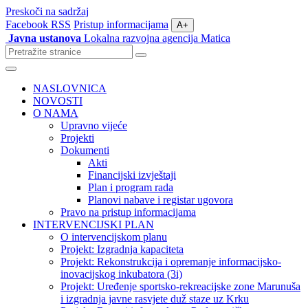
Preskoči na sadržaj
Facebook
RSS
Pristup informacijama
A+
Javna ustanova
Lokalna razvojna agencija Matica
Pretraži
stranice
Izbornik
NASLOVNICA
NOVOSTI
O NAMA
Upravno vijeće
Projekti
Dokumenti
Akti
Financijski izvještaji
Plan i program rada
Planovi nabave i registar ugovora
Pravo na pristup informacijama
INTERVENCIJSKI PLAN
O intervencijskom planu
Projekt: Izgradnja kapaciteta
Projekt: Rekonstrukcija i opremanje informacijsko-
inovacijskog inkubatora (3i)
Projekt: Uređenje sportsko-rekreacijske zone Marunuša
i izgradnja javne rasvjete duž staze uz Krku