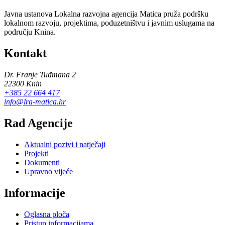
Javna ustanova Lokalna razvojna agencija Matica pruža podršku
lokalnom razvoju, projektima, poduzetništvu i javnim uslugama na
području Knina.
Kontakt
Dr. Franje Tuđmana 2
22300 Knin
+385 22 664 417
info@lra-matica.hr
Rad Agencije
Aktualni pozivi i natječaji
Projekti
Dokumenti
Upravno vijeće
Informacije
Oglasna ploča
Pristup informacijama