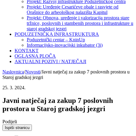
Projekt: Razvoj infrastrukture Poduzetničkog centra
Projekt: Uređenje Cesarićeve obale i rasvjete od
Orašnice do arheološkog nalazišta Kapitul
Projekt: Obnova, uređenje i valorizacija prostora stare
tržnice, poslovnih i stambenih prostora i infrastrukture u
staroj gradskoj jezgri
PODUZETNIČKA INFRASTRUKTURA
Poduzetnički centar – KninUp
Informacijsko-inovacijski inkubator (3i)
KONTAKT
OGLASNA PLOČA
AKTUALNI POZIVI / NATJEČAJI
Naslovnica
/
Novosti
/
Javni natječaj za zakup 7 poslovnih prostora u
Staroj gradskoj jezgri
25. 3. 2024.
Javni natječaj za zakup 7 poslovnih
prostora u Staroj gradskoj jezgri
Podijeli
Ispiši stranicu