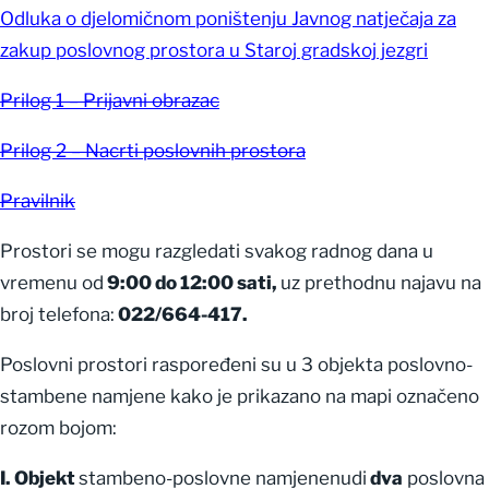
Odluka o djelomičnom poništenju Javnog natječaja za
zakup poslovnog prostora u Staroj gradskoj jezgri
Prilog 1 – Prijavni obrazac
Prilog 2 – Nacrti poslovnih prostora
Pravilnik
Prostori se mogu razgledati svakog radnog dana u
vremenu od
9:00 do 12:00 sati,
uz prethodnu najavu na
broj telefona:
022/664-417.
Poslovni prostori raspoređeni su u 3 objekta poslovno-
stambene namjene kako je prikazano na mapi označeno
rozom bojom:
I. Objekt
stambeno-poslovne namjenenudi
dva
poslovna