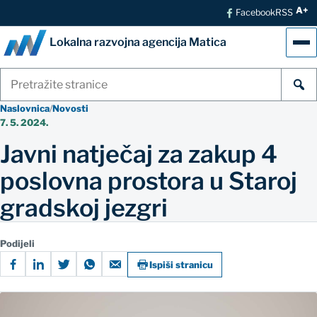
A+
Facebook
RSS
Lokalna razvojna agencija Matica
Izb
Pretraži
stranice
Naslovnica
/
Novosti
7. 5. 2024.
Javni natječaj za zakup 4
poslovna prostora u Staroj
gradskoj jezgri
Podijeli
Ispiši stranicu