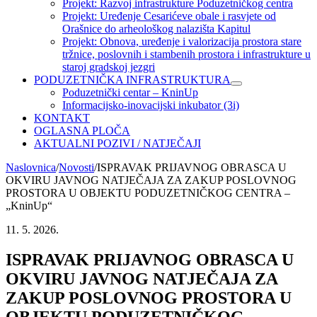
Projekt: Razvoj infrastrukture Poduzetničkog centra
Projekt: Uređenje Cesarićeve obale i rasvjete od
Orašnice do arheološkog nalazišta Kapitul
Projekt: Obnova, uređenje i valorizacija prostora stare
tržnice, poslovnih i stambenih prostora i infrastrukture u
staroj gradskoj jezgri
PODUZETNIČKA INFRASTRUKTURA
Poduzetnički centar – KninUp
Informacijsko-inovacijski inkubator (3i)
KONTAKT
OGLASNA PLOČA
AKTUALNI POZIVI / NATJEČAJI
Naslovnica
/
Novosti
/
ISPRAVAK PRIJAVNOG OBRASCA U
OKVIRU JAVNOG NATJEČAJA ZA ZAKUP POSLOVNOG
PROSTORA U OBJEKTU PODUZETNIČKOG CENTRA –
„KninUp“
11. 5. 2026.
ISPRAVAK PRIJAVNOG OBRASCA U
OKVIRU JAVNOG NATJEČAJA ZA
ZAKUP POSLOVNOG PROSTORA U
OBJEKTU PODUZETNIČKOG