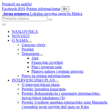
Preskoči na sadržaj
Facebook
RSS
Pristup informacijama
A+
Javna ustanova
Lokalna razvojna agencija Matica
Pretraži
stranice
Izbornik
NASLOVNICA
NOVOSTI
O NAMA
Upravno vijeće
Projekti
Dokumenti
Akti
Financijski izvještaji
Plan i program rada
Planovi nabave i registar ugovora
Pravo na pristup informacijama
INTERVENCIJSKI PLAN
O intervencijskom planu
Projekt: Izgradnja kapaciteta
Projekt: Rekonstrukcija i opremanje informacijsko-
inovacijskog inkubatora (3i)
Projekt: Uređenje sportsko-rekreacijske zone Marunuša
i izgradnja javne rasvjete duž staze uz Krku