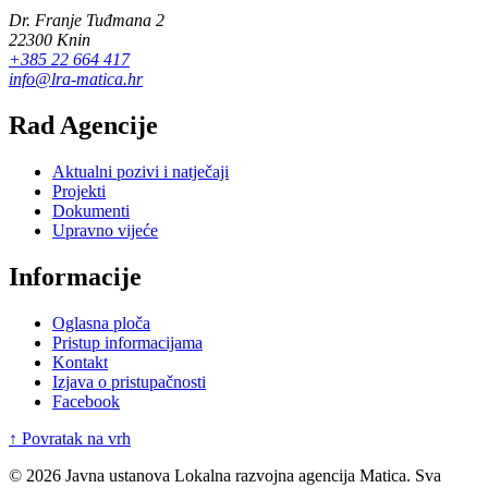
Dr. Franje Tuđmana 2
22300 Knin
+385 22 664 417
info@lra-matica.hr
Rad Agencije
Aktualni pozivi i natječaji
Projekti
Dokumenti
Upravno vijeće
Informacije
Oglasna ploča
Pristup informacijama
Kontakt
Izjava o pristupačnosti
Facebook
↑ Povratak na vrh
© 2026 Javna ustanova Lokalna razvojna agencija Matica. Sva