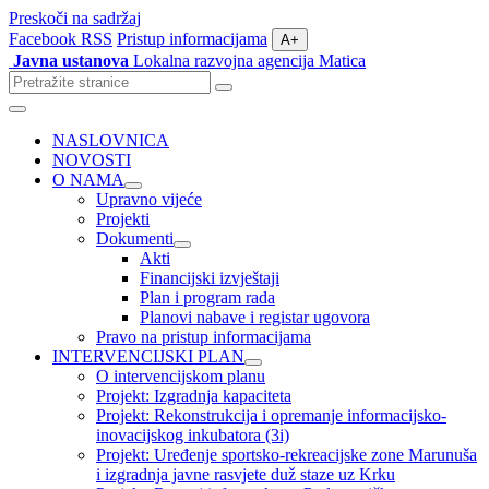
Preskoči na sadržaj
Facebook
RSS
Pristup informacijama
A+
Javna ustanova
Lokalna razvojna agencija Matica
Pretraži
stranice
Izbornik
NASLOVNICA
NOVOSTI
O NAMA
Upravno vijeće
Projekti
Dokumenti
Akti
Financijski izvještaji
Plan i program rada
Planovi nabave i registar ugovora
Pravo na pristup informacijama
INTERVENCIJSKI PLAN
O intervencijskom planu
Projekt: Izgradnja kapaciteta
Projekt: Rekonstrukcija i opremanje informacijsko-
inovacijskog inkubatora (3i)
Projekt: Uređenje sportsko-rekreacijske zone Marunuša
i izgradnja javne rasvjete duž staze uz Krku