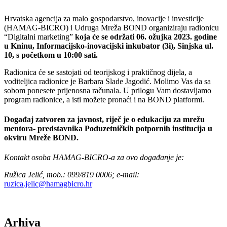
Hrvatska agencija za malo gospodarstvo, inovacije i investicije
(HAMAG-BICRO) i Udruga Mreža BOND organiziraju radionicu
“Digitalni marketing”
koja će se održati 06. ožujka 2023. godine
u Kninu, Informacijsko-inovacijski inkubator (3i), Sinjska ul.
10, s početkom u 10:00 sati.
Radionica će se sastojati od teorijskog i praktičnog dijela, a
voditeljica radionice je Barbara Slade Jagodić. Molimo Vas da sa
sobom ponesete prijenosna računala. U prilogu Vam dostavljamo
program radionice, a isti možete pronaći i na BOND platformi.
Događaj zatvoren za javnost, riječ je o edukaciju za mrežu
mentora- predstavnika Poduzetničkih potpornih institucija u
okviru Mreže BOND.
Kontakt osoba HAMAG-BICRO-a za ovo događanje je:
Ružica Jelić, mob.: 099/819 0006; e-mail:
ruzica.jelic@hamagbicro.hr
Arhiva