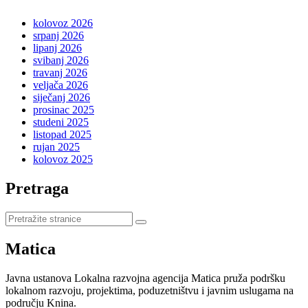
kolovoz 2026
srpanj 2026
lipanj 2026
svibanj 2026
travanj 2026
veljača 2026
siječanj 2026
prosinac 2025
studeni 2025
listopad 2025
rujan 2025
kolovoz 2025
Pretraga
Pretraži
stranice
Matica
Javna ustanova Lokalna razvojna agencija Matica pruža podršku
lokalnom razvoju, projektima, poduzetništvu i javnim uslugama na
području Knina.