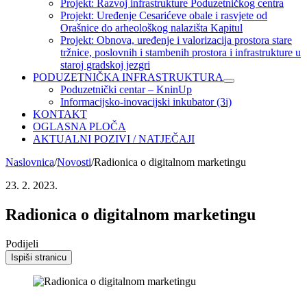
Projekt: Razvoj infrastrukture Poduzetničkog centra
Projekt: Uređenje Cesarićeve obale i rasvjete od
Orašnice do arheološkog nalazišta Kapitul
Projekt: Obnova, uređenje i valorizacija prostora stare
tržnice, poslovnih i stambenih prostora i infrastrukture u
staroj gradskoj jezgri
PODUZETNIČKA INFRASTRUKTURA
Poduzetnički centar – KninUp
Informacijsko-inovacijski inkubator (3i)
KONTAKT
OGLASNA PLOČA
AKTUALNI POZIVI / NATJEČAJI
Naslovnica
/
Novosti
/
Radionica o digitalnom marketingu
23. 2. 2023.
Radionica o digitalnom marketingu
Podijeli
Ispiši stranicu