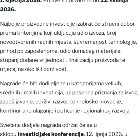
1. siječnja 2026.
Prijave su otvorene do
22. svibnja
2026.
Najbolje proizvodne investicije izabrat će stručni odbor
prema kriterijima koji uključuju udio izvoza, broj
novootvorenih radnih mjesta, suvremenost tehnologije,
prihod po zaposlenome, udio domaćeg materijala,
stupanj dodane vrijednosti, finalizaciju proizvoda te
utjecaj na okoliš i održivost.
Nagrade će biti dodijeljene u kategorijama velikih,
srednjih i malih investicija, uz posebna priznanja za izvoz,
zapošljavanje, održivi razvoj, tehnološke inovacije,
kontinuirano ulaganje i poticanje regionalnog razvoja.
Svečana dodjela nagrada održat će se u
sklopu
Investicijske konferencije
, 12. lipnja 2026. u