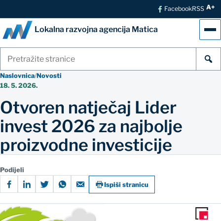
A+
Facebook
RSS
Lokalna razvojna agencija Matica
Izb
Pretraži
stranice
Naslovnica
/
Novosti
18. 5. 2026.
Otvoren natječaj Lider
invest 2026 za najbolje
proizvodne investicije
Podijeli
Ispiši stranicu