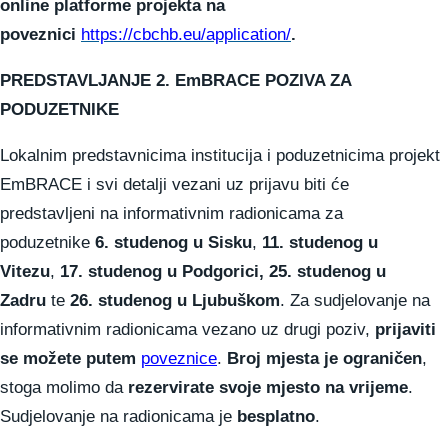
online platforme projekta na
poveznici
https://cbchb.eu/application/
.
PREDSTAVLJANJE 2. EmBRACE POZIVA ZA
PODUZETNIKE
Lokalnim predstavnicima institucija i poduzetnicima projekt
EmBRACE i svi detalji vezani uz prijavu biti će
predstavljeni na informativnim radionicama za
poduzetnike
6. studenog u Sisku
,
11. studenog u
Vitezu
,
17. studenog u Podgorici, 25. studenog u
Zadru
te
26. studenog u Ljubuškom
. Za sudjelovanje na
informativnim radionicama vezano uz drugi poziv,
prijaviti
se možete putem
poveznice
.
Broj mjesta je ograničen
,
stoga molimo da
rezervirate svoje mjesto na vrijeme
.
Sudjelovanje na radionicama je
besplatno
.