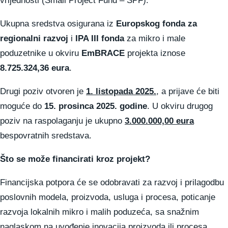
vrijednosti (Small Project Fund – SPF).
Ukupna sredstva osigurana iz
Europskog fonda za
regionalni razvoj
i
IPA III fonda
za mikro i male
poduzetnike u okviru
EmBRACE
projekta iznose
8.725.324,36 eura
.
Drugi poziv otvoren je
1. listopada 2025.
, a prijave će biti
moguće do
15. prosinca 2025. godine
. U okviru drugog
poziv na raspolaganju je ukupno
3.000.000,00 eura
bespovratnih sredstava.
Što se može financirati kroz projekt?
Financijska potpora će se odobravati za razvoj i prilagodbu
poslovnih modela, proizvoda, usluga i procesa, poticanje
razvoja lokalnih mikro i malih poduzeća, sa snažnim
naglaskom na uvođenje inovacija proizvoda ili procesa,