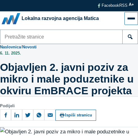
A+
Facebook
RSS
Lokalna razvojna agencija Matica
Izb
Pretraži
stranice
Naslovnica
/
Novosti
6. 11. 2025.
Objavljen 2. javni poziv za
mikro i male poduzetnike u
okviru EmBRACE projekta
Podijeli
Ispiši stranicu