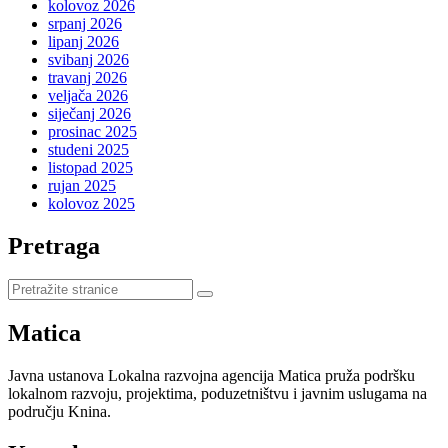
kolovoz 2026
srpanj 2026
lipanj 2026
svibanj 2026
travanj 2026
veljača 2026
siječanj 2026
prosinac 2025
studeni 2025
listopad 2025
rujan 2025
kolovoz 2025
Pretraga
Pretraži
stranice
Matica
Javna ustanova Lokalna razvojna agencija Matica pruža podršku
lokalnom razvoju, projektima, poduzetništvu i javnim uslugama na
području Knina.