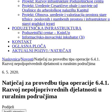
Projekt: Razvoj infrastrukture Poduzetničkog centra
Projekt: Uređenje Cesarićeve obale i rasvjete od
Orašnice do arheološkog nalazišta Kapitul
Projekt: Obnova, uređenje i valorizacija prostora stare
tržnice, poslovnih i stambenih prostora i infrastrukture u
staroj gradskoj jezgri
PODUZETNIČKA INFRASTRUKTURA
Poduzetnički centar – KninUp
Informacijsko-inovacijski inkubator (3i)
KONTAKT
OGLASNA PLOČA
AKTUALNI POZIVI / NATJEČAJI
Naslovnica
/
Novosti
/
Natječaj za provedbu tipa operacije 6.4.1.
Razvoj nepoljoprivrednih djelatnosti u ruralnim područjima
6. 5. 2020.
Natječaj za provedbu tipa operacije 6.4.1.
Razvoj nepoljoprivrednih djelatnosti u
ruralnim područjima
Podijeli
Ispiši stranicu