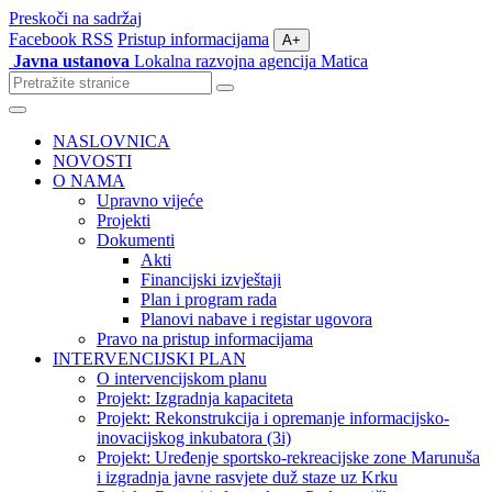
Preskoči na sadržaj
Facebook
RSS
Pristup informacijama
A+
Javna ustanova
Lokalna razvojna agencija Matica
Pretraži
stranice
Izbornik
NASLOVNICA
NOVOSTI
O NAMA
Upravno vijeće
Projekti
Dokumenti
Akti
Financijski izvještaji
Plan i program rada
Planovi nabave i registar ugovora
Pravo na pristup informacijama
INTERVENCIJSKI PLAN
O intervencijskom planu
Projekt: Izgradnja kapaciteta
Projekt: Rekonstrukcija i opremanje informacijsko-
inovacijskog inkubatora (3i)
Projekt: Uređenje sportsko-rekreacijske zone Marunuša
i izgradnja javne rasvjete duž staze uz Krku