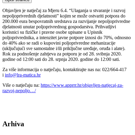
Objavljen je natječaj za Mjeru 6.4. “Ulaganja u stvaranje i razvoj
nepoljoprivrednih djelatnosti” kojim se može ostvariti potpora do
200.000 eura bespovratnih sredstava za razvijanje nepoljoprivredne
djelatnosti unutar poljoprivrednog gospodarstva. Prihvatljivi
korisnici su fizičke i pravne osobe upisane u Upisnik
poljoprivrednika, a intenzitet javne potpore iznosi do 70%, odnosno
do 40% ako se radi o kupovini poljoprivredne mehanizacije
(uključujući sve samostalne i/ili priključne uređaje, oruđa i alate).
Rok za podnošenje zahtjeva za potporu je od 28. svibnja 2020.
godine od 12:00 sati do 28. srpnja 2020. godine do 12:00 sati.
Za više informacija o natječaju, kontaktirajte nas na: 022/664-417
i
info@lra-matica.hr
Više o natječaju na:
https://www.apprrr.hr/objavljen-natjecaj-za-
razvoj-nepoljo…/
Arhiva