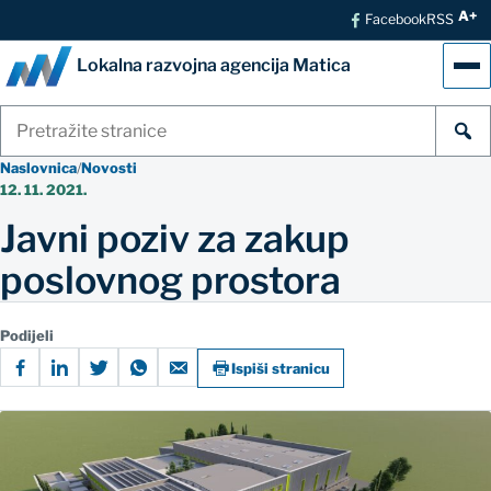
A+
Facebook
RSS
Lokalna razvojna agencija Matica
Izb
Pretraži
stranice
Naslovnica
/
Novosti
12. 11. 2021.
Javni poziv za zakup
poslovnog prostora
Podijeli
Ispiši stranicu