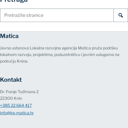
Pretraži
stranice
Matica
Javna ustanova Lokalna razvojna agencija Matica pruža podršku
lokalnom razvoju, projektima, poduzetništvu i javnim uslugama na
području Knina.
Kontakt
Dr. Franje Tuđmana 2
22300 Knin
+385 22 664 417
info@lra-matica.hr