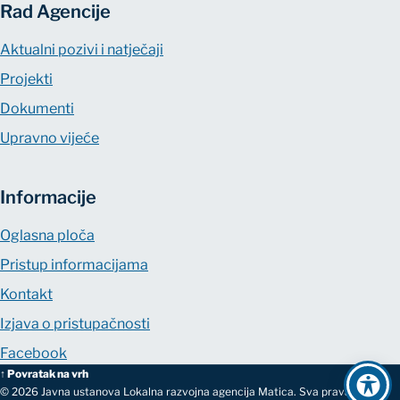
Rad Agencije
Aktualni pozivi i natječaji
Projekti
Dokumenti
Upravno vijeće
Informacije
Oglasna ploča
Pristup informacijama
Kontakt
Izjava o pristupačnosti
Facebook
↑ Povratak na vrh
© 2026 Javna ustanova Lokalna razvojna agencija Matica. Sva prava