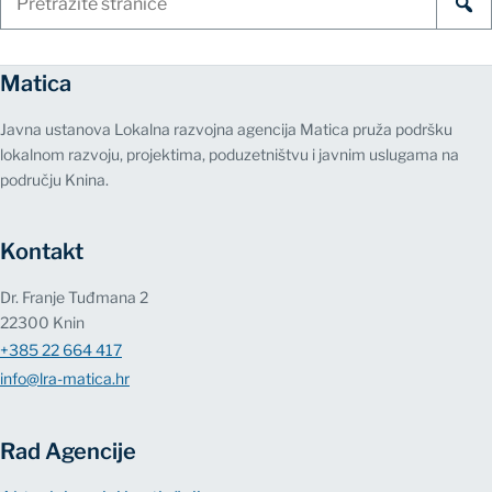
stranice
Matica
Javna ustanova Lokalna razvojna agencija Matica pruža podršku
lokalnom razvoju, projektima, poduzetništvu i javnim uslugama na
području Knina.
Kontakt
Dr. Franje Tuđmana 2
22300 Knin
+385 22 664 417
info@lra-matica.hr
Rad Agencije