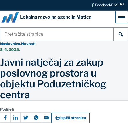
A+
Facebook
RSS
Lokalna razvojna agencija Matica
Izb
Pretraži
stranice
Naslovnica
/
Novosti
8. 4. 2025.
Javni natječaj za zakup
poslovnog prostora u
objektu Poduzetničkog
centra
Podijeli
Ispiši stranicu