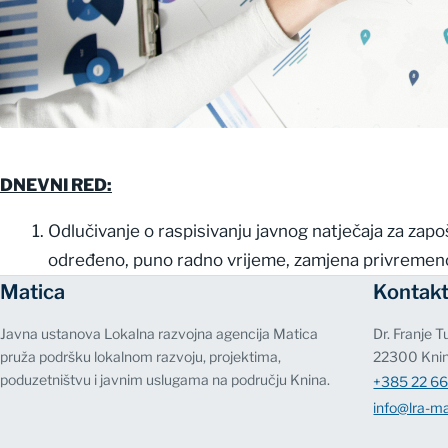
DNEVNI RED:
Odlučivanje o raspisivanju javnog natječaja za zap
određeno, puno radno vrijeme, zamjena privremeno 
Matica
Kontak
Javna ustanova Lokalna razvojna agencija Matica
Dr. Franje 
pruža podršku lokalnom razvoju, projektima,
22300 Kni
poduzetništvu i javnim uslugama na području Knina.
+385 22 66
info@lra-ma