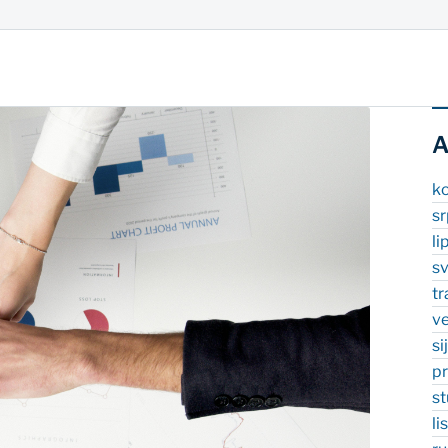
A
k
s
li
s
t
v
si
p
s
l