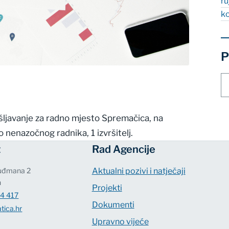
r
k
P
Pr
st
ošljavanje za radno mjesto Spremačica, na
nenazočnog radnika, 1 izvršitelj.
t
Rad Agencije
Tuđmana 2
Aktualni pozivi i natječaji
n
Projekti
4 417
Dokumenti
tica.hr
Upravno vijeće