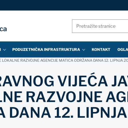
Pretraži
ica
stranice
N
PODUZETNIČKA INFRASTRUKTURA
KONTAKT
OGLA
E LOKALNE RAZVOJNE AGENCIJE MATICA ODRŽANA DANA 12. LIPNJA 2
RAVNOG VIJEĆA J
NE RAZVOJNE AG
DANA 12. LIPNJA