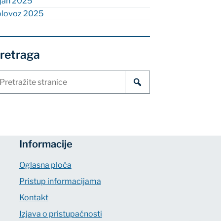
ujan 2025
olovoz 2025
retraga
etraži
ranice
Informacije
Oglasna ploča
Pristup informacijama
Kontakt
Izjava o pristupačnosti