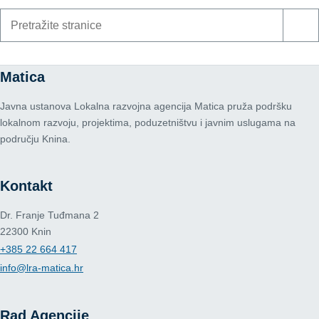
Pretraži
stranice
Matica
Javna ustanova Lokalna razvojna agencija Matica pruža podršku
lokalnom razvoju, projektima, poduzetništvu i javnim uslugama na
području Knina.
Kontakt
Dr. Franje Tuđmana 2
22300 Knin
+385 22 664 417
info@lra-matica.hr
Rad Agencije