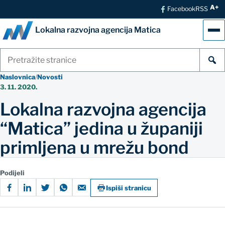
A+
Facebook
RSS
Lokalna razvojna agencija Matica
Izb
Pretraži
stranice
Naslovnica
/
Novosti
3. 11. 2020.
Lokalna razvojna agencija
“Matica” jedina u županiji
primljena u mrežu bond
Podijeli
Ispiši stranicu